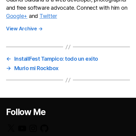
and free software advocate. Connect with him on
Google+
and
Twitter
View Archive
→
←
InstallFest Tampico: todo un exito
→
Murio mi Rockbox
Follow Me
X
YouTube
Instagram
GitHub