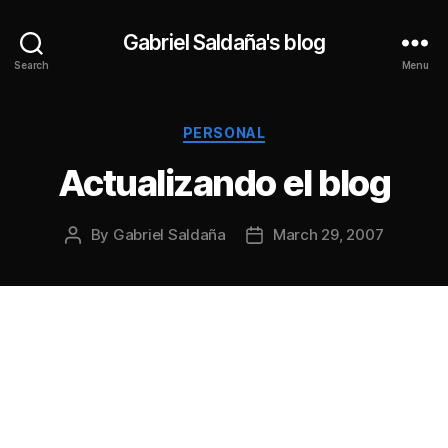
Gabriel Saldaña's blog
Search
Menu
Categories
PERSONAL
Actualizando el blog
By
Gabriel Saldaña
March 29, 2007
Post
Post
author
date