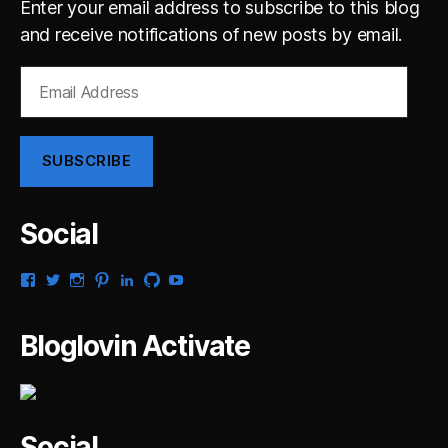
Enter your email address to subscribe to this blog
and receive notifications of new posts by email.
Email
Address
SUBSCRIBE
Social
View
View
View
View
View
View
View
gsaldana’s
gabrielsaldana’s
gabrielsaldana’s
gabrielsaldana’s
gabrielsaldana’s
gabrielsaldana’s
gabrielsaldana’s
profile
profile
profile
profile
profile
profile
profile
on
on
on
on
on
on
on
Bloglovin Activate
Facebook
Twitter
Instagram
Pinterest
LinkedIn
GitHub
YouTube
Social