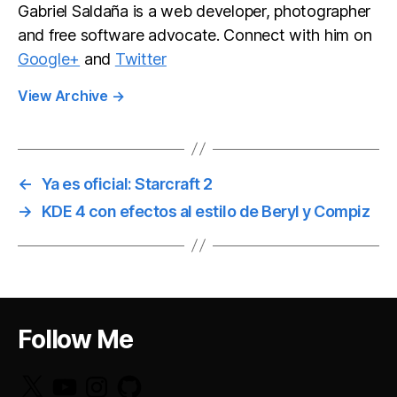
Gabriel Saldaña is a web developer, photographer
and free software advocate. Connect with him on
Google+
and
Twitter
View Archive
→
←
Ya es oficial: Starcraft 2
→
KDE 4 con efectos al estilo de Beryl y Compiz
Follow Me
X
YouTube
Instagram
GitHub