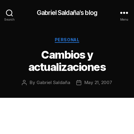
Gabriel Saldaña's blog
Search
Menu
Categories
PERSONAL
Cambios y
actualizaciones
By
Gabriel Saldaña
May 21, 2007
Post
Post
author
date