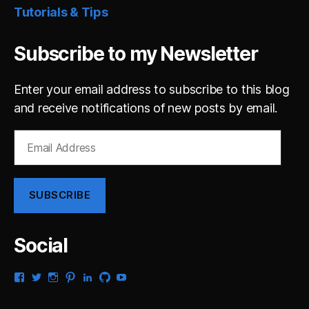
Tutorials & Tips
Subscribe to my Newsletter
Enter your email address to subscribe to this blog
and receive notifications of new posts by email.
Email
Address
SUBSCRIBE
Social
View
View
View
View
View
View
View
gsaldana’s
gabrielsaldana’s
gabrielsaldana’s
gabrielsaldana’s
gabrielsaldana’s
gabrielsaldana’s
gabrielsaldana’s
profile
profile
profile
profile
profile
profile
profile