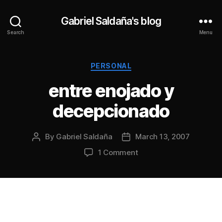
Gabriel Saldaña's blog
Search
Menu
Categories
PERSONAL
entre enojado y
decepcionado
By
Gabriel Saldaña
March 13, 2007
Post
Post
author
date
on
1 Comment
entre
enojado
y
decepcionado