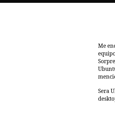
Me en
equipo
Sorpre
Ubuntu
mencio
Sera U
deskto