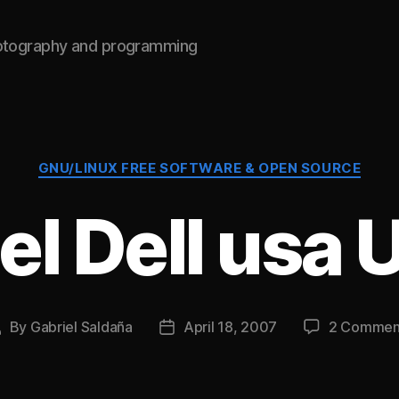
hotography and programming
Categories
GNU/LINUX FREE SOFTWARE & OPEN SOURCE
el Dell usa 
By
Gabriel Saldaña
April 18, 2007
2 Commen
ost
Post
uthor
date