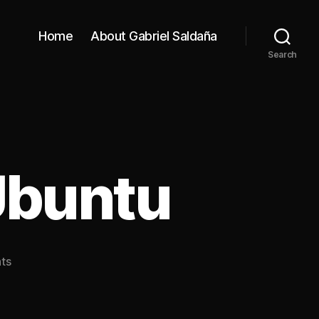
Home
About Gabriel Saldaña
Search
Ubuntu
on
ts
Michael
Dell
usa