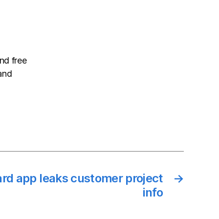
nd free
and
ard app leaks customer project
→
info