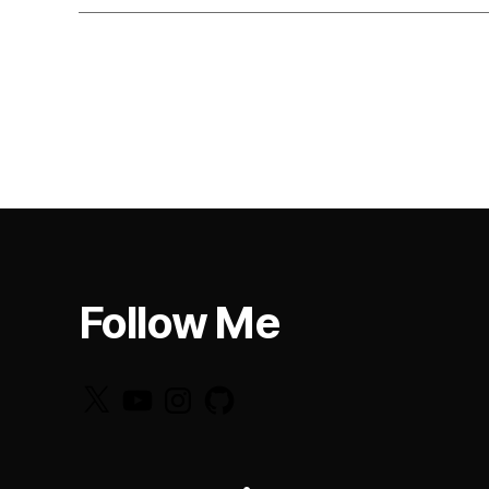
Follow Me
X
YouTube
Instagram
GitHub