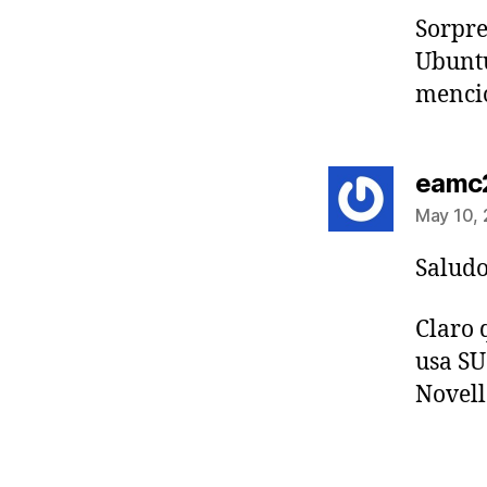
Sorpre
Ubuntu
mencio
eamc
May 10, 
Saludo
Claro 
usa SU
Novell