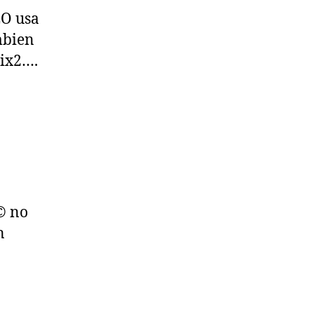
EO usa
mbien
tix2….
© no
n