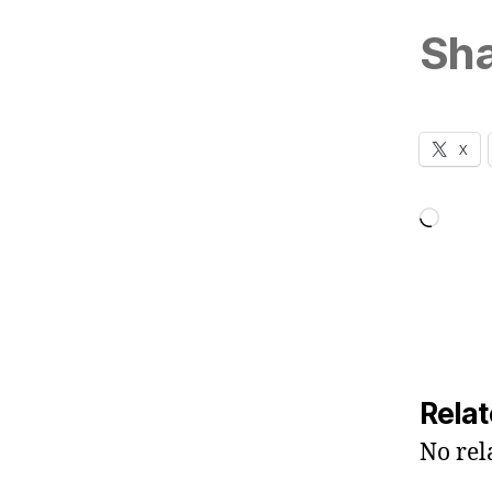
Sha
X
Loadi
Relat
No rel