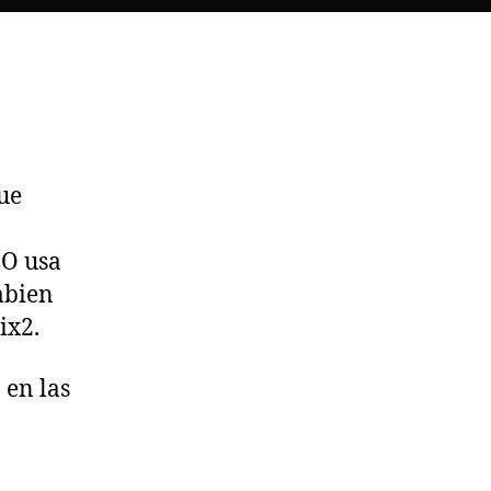
Ubuntu
ue
EO usa
mbien
ix2.
 en las