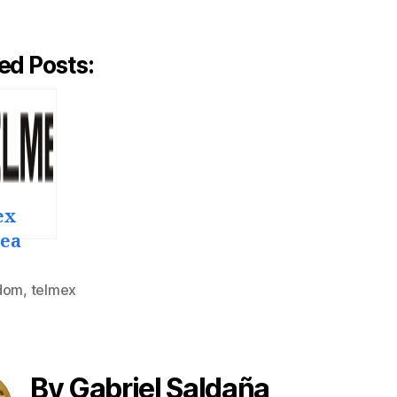
ed Posts:
ex
uea
o 25
dom
,
telmex
By Gabriel Saldaña