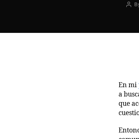
B
Post
auth
En mi
a busc
que ac
cuesti
Entonc