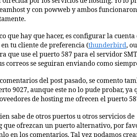
ofrecida por los servicios de hosting. Yo lo p
reamhost y con powweb y ambos funcionaro
tamente.
co que hay que hacer, es configurar la cuenta
 en tu cliente de preferencia (
thunderbird
, o
ara que use el puerto 587 para el servidor SMT
 tus correos se seguiran enviando como siempr
 comentarios del post pasado, se comento ta
erto 9027, aunque este no lo pude probar, ya 
oveedores de hosting me ofrecen el puerto 58
uien sabe de otros puertos u otros servicios de
g que ofrezcan un puerto alternativo, por fav
lo en los comentarios. Tal vez podamos crea