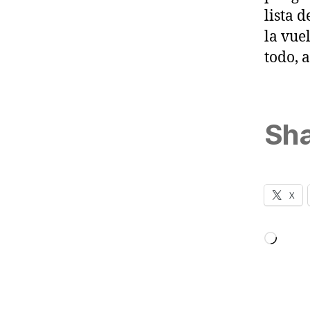
lista 
la vue
todo, 
Sha
X
Loadi