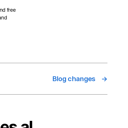
nd free
and
Blog changes
→
es al