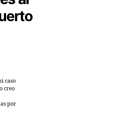
uerto
mi caso
o creo
ias por