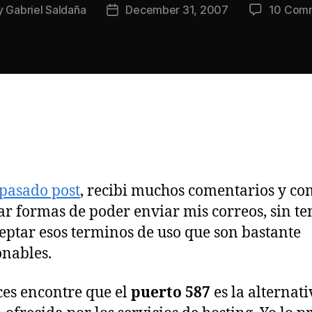
y
Gabriel Saldaña
December 31, 2007
10 Com
Post
or
date
pasado post
, recibi muchos comentarios y c
ar formas de poder enviar mis correos, sin te
eptar esos terminos de uso que son bastante
onables.
es encontre que el
puerto 587
es la alternat