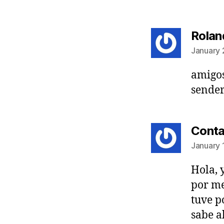
Rolan
January 
amigos
sender
Conta
January 
Hola, 
por me
tuve p
sabe a