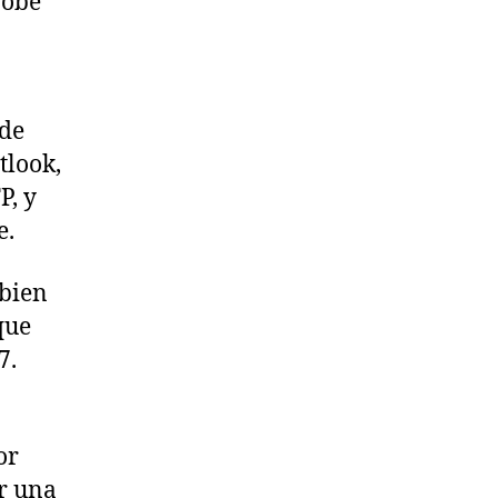
robe
n
 de
utlook,
P, y
e.
mbien
que
7.
or
r una