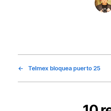
←
Telmex bloquea puerto 25
10 r