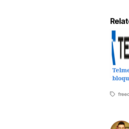
Relat
Telm
bloq
puert
free
Tags