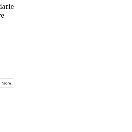
darle
re
More