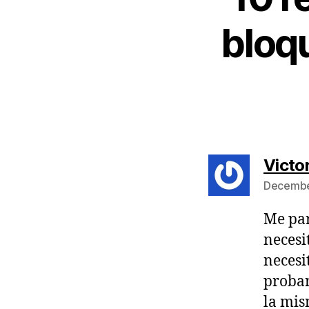
bloq
Victo
December
Me par
necesi
necesi
probar
la mis