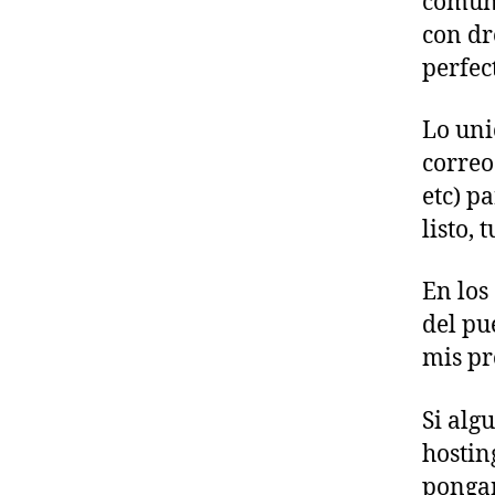
comun 
con d
perfec
Lo uni
correo
etc) p
listo,
En los
del pu
mis pr
Si alg
hostin
pongan