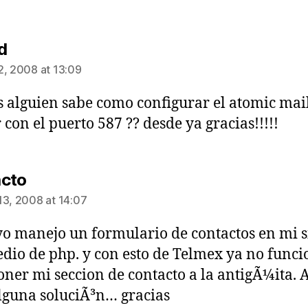
says:
d
2, 2008 at 13:09
 alguien sabe como configurar el atomic mai
 con el puerto 587 ?? desde ya gracias!!!!!
says:
cto
13, 2008 at 14:07
yo manejo un formulario de contactos en mi si
dio de php. y con esto de Telmex ya no funci
oner mi seccion de contacto a la antigÃ¼ita. 
lguna soluciÃ³n… gracias