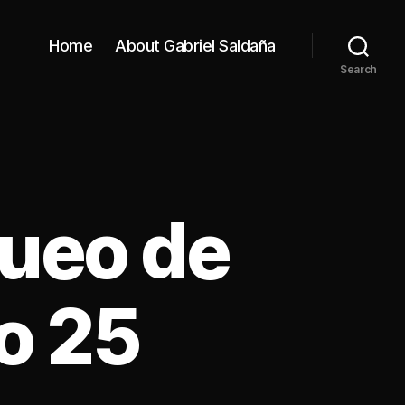
Home
About Gabriel Saldaña
Search
queo de
o 25