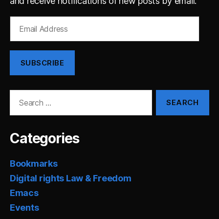
and receive notifications of new posts by email.
Email
Address
SUBSCRIBE
Search
for:
Categories
Bookmarks
Digital rights Law & Freedom
Emacs
Events