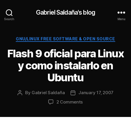
Gabriel Saldaña's blog
Search
Menu
Categories
GNU/LINUX FREE SOFTWARE & OPEN SOURCE
Flash 9 oficial para Linux
y como instalarlo en
Ubuntu
By
Gabriel Saldaña
January 17, 2007
Post
Post
author
date
on
2 Comments
Flash
9
oficial
para