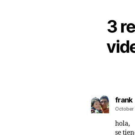
3 r
vid
frank
October 
hola,
se tie