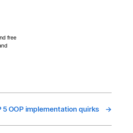
nd free
and
 5 OOP implementation quirks
→