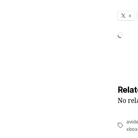
X
Loadi
Relat
No rel
avid
Tags
xbox