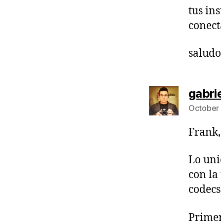
tus in
conect
saludo
gabri
October 
Frank,
Lo uni
con la
codecs
Primer