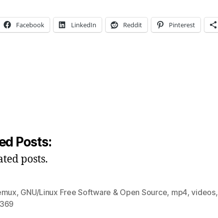
Facebook
LinkedIn
Reddit
Pinterest
ng…
ed Posts:
ated posts.
emux
,
GNU/Linux Free Software & Open Source
,
mp4
,
videos
,
369