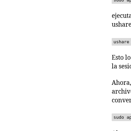
sudo a
ejecut
ushare
ushare
Esto l
la ses
Ahora,
archiv
conver
sudo a