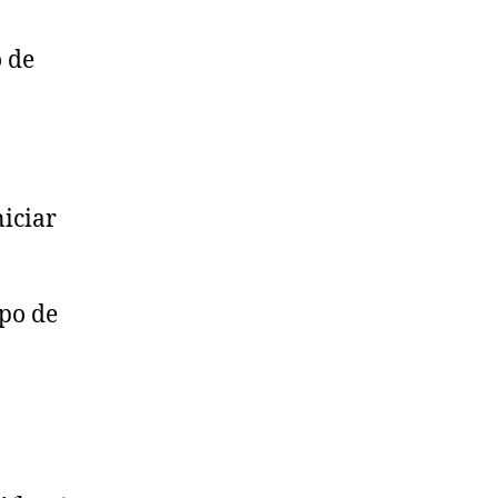
o de
niciar
ipo de