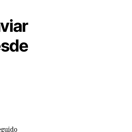
viar
esde
eguido