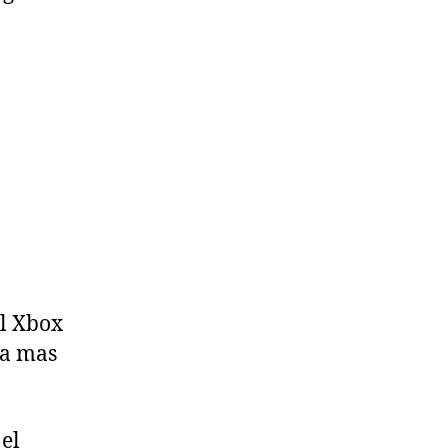
el Xbox
ta mas
 el