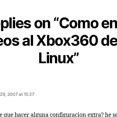
eplies on “Como en
eos al Xbox360 d
Linux”
says:
29, 2007 at 15:27
ne que hacer alguna configuracion extra? he s