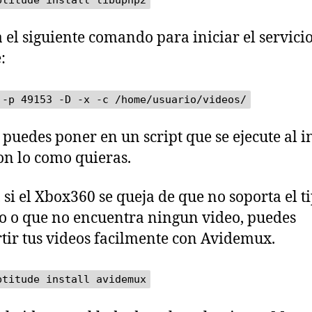
ptitude install libupnp2
a el siguiente comando para iniciar el servici
:
 -p 49153 -D -x -c /home/usuario/videos/
o puedes poner en un script que se ejecute al i
ion lo como quieras.
 si el Xbox360 se queja de que no soporta el t
o o que no encuentra ningun video, puedes
tir tus videos facilmente con Avidemux.
ptitude install avidemux