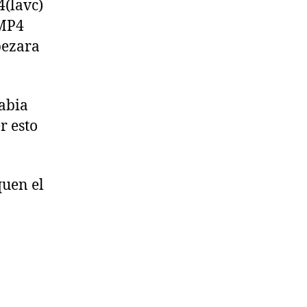
4(lavc)
 MP4
pezara
Habia
r esto
quen el