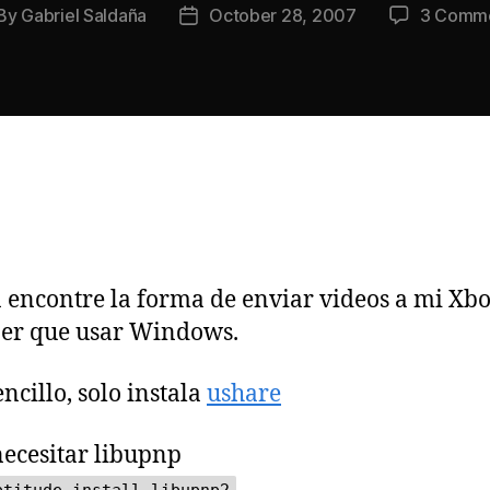
By
Gabriel Saldaña
October 28, 2007
3 Comm
st
Post
thor
date
n encontre la forma de enviar videos a mi Xb
ner que usar Windows.
ncillo, solo instala
ushare
necesitar libupnp