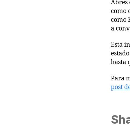
Abres 
como c
como F
a conv
Esta i
estado
hasta q
Para m
post d
Sha