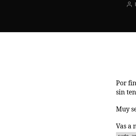
Po
au
Por fi
sin te
Muy se
Vas a 